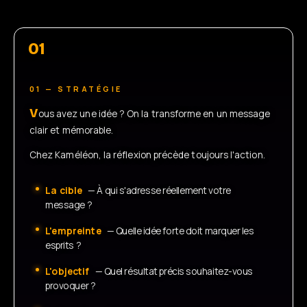
01
01 — STRATÉGIE
V
ous avez une idée ? On la transforme en un message
clair et mémorable.
Chez Kaméléon, la réflexion précède toujours l'action.
La cible
— À qui s'adresse réellement votre
message ?
L'empreinte
— Quelle idée forte doit marquer les
esprits ?
L'objectif
— Quel résultat précis souhaitez-vous
provoquer ?