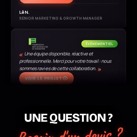
SENIOR MARKETING & GROWTH MANAGER
ÉVÉNEMENTIEL
«
Une équipe disponible, réactive et
professionnelle. Merci pour votre travail : nous
»
sommes ravi·es de cette collaboration.
VOIR LE PROJET
Laure K.
RESPONSABLE COMMUNICATION &
PARTENARIATS PRIVÉS
UNE QUESTION ?
SOCIAL MEDIA
«
Besoin d'un devis ?
À l'occasion des 50 ans de Jet Set – Raphael
Primeurs, Kaméléon nous a accompagnés avec