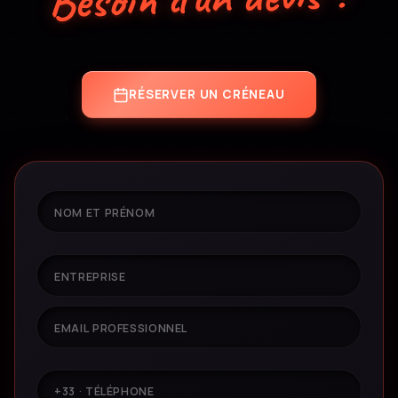
un grand professionnalisme. Qualité d'image et
de son, conseils et écoute : tout y était. Une
expérience excellente du début à la fin — nous
»
recommandons sans hésiter !
RÉSERVER UN CRÉNEAU
VOIR LE PROJET
Patricia O.
DIRECTRICE COMMERCIALE
LIVE
«
Merci KAMÉLÉON pour cette superbe
production, très haut niveau de
professionnalisme. Ce fut un plaisir de travailler
»
avec vous !
VOIR LE PROJET