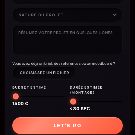
Lê N.
SENIOR MARKETING & GROWTH MANAGER
NATURE DU PROJET
ÉVÉNEMENTIEL
«
Une équipe disponible, réactive et
professionnelle. Merci pour votre travail : nous
»
sommes ravi·es de cette collaboration.
Vous avez déjà un brief, des références ou un moodboard ?
VOIR LE PROJET
CHOISISSEZ UN FICHIER
Laure K.
BUDGET ESTIMÉ
DURÉE ESTIMÉE
RESPONSABLE COMMUNICATION &
(MONTAGE)
PARTENARIATS PRIVÉS
1 500
€
< 30 SEC
LET'S GO