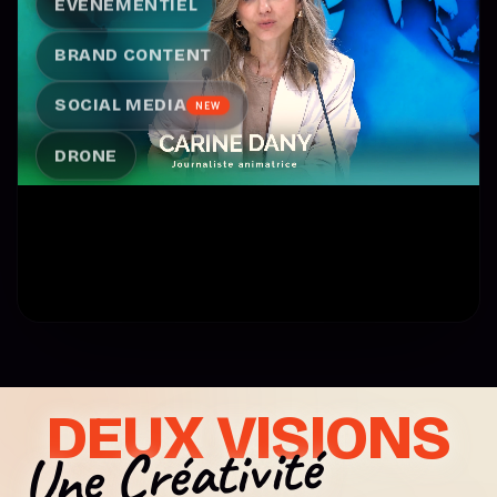
ÉVÉNEMENTIEL
BRAND CONTENT
SOCIAL MEDIA
NEW
DRONE
DEUX VISIONS
CATÉGORIE
Une Créativité
Titre