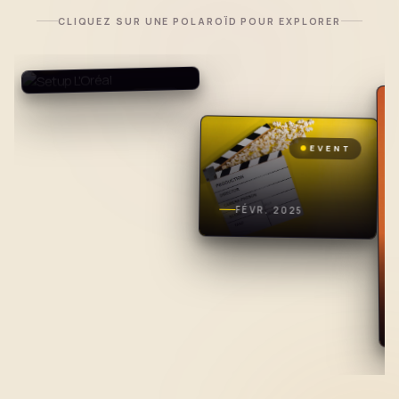
CLIQUEZ SUR UNE POLAROÏD POUR EXPLORER
MARS 2025
BTS
EVENT
FÉVR. 2025
SOCIAL MEDIA
«
À l'occasion des 50 ans de Jet Set – Raphael
Primeurs, Kaméléon nous a accompagnés avec