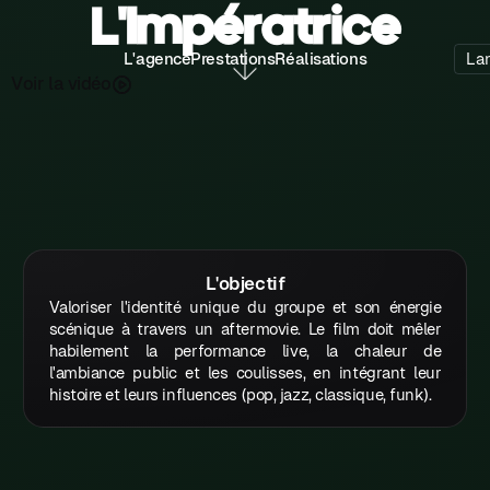
L'Impératrice
L'agence
Prestations
Réalisations
La
V
o
a
d
o
v
é
r
l
i
i
L'objectif
Valoriser l'identité unique du groupe et son énergie
scénique à travers un aftermovie. Le film doit mêler
habilement la performance live, la chaleur de
l'ambiance public et les coulisses, en intégrant leur
histoire et leurs influences (pop, jazz, classique, funk).