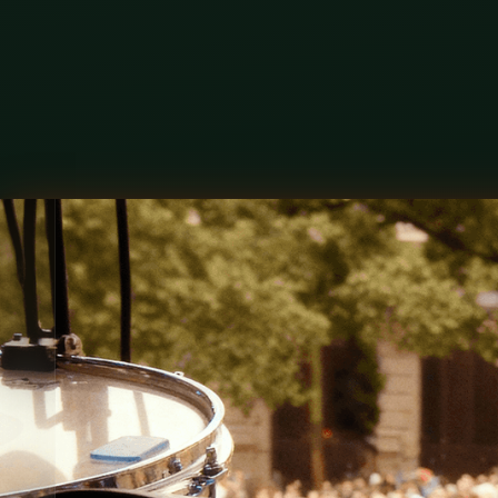
M
N
0
P
Q
R
S
T
U
V
W
X
Y