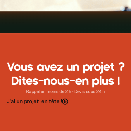
Vous avez un projet ?
Dites-nous-en plus !
Rappel en moins de 2 h • Devis sous 24 h
J
a
u
n
p
o
e
t
e
n
t
ê
t
e
'
i
r
j
!