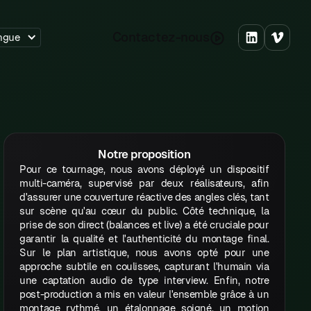
C
o
n
a
c
e
z
n
o
u
s
t
t
-
ngue
Notre proposition
Pour ce tournage, nous avons déployé un dispositif
multi-caméra, supervisé par deux réalisateurs, afin
d'assurer une couverture réactive des angles clés, tant
sur scène qu'au cœur du public. Côté technique, la
prise de son direct (balances et live) a été cruciale pour
garantir la qualité et l'authenticité du montage final.
Sur le plan artistique, nous avons opté pour une
approche subtile en coulisses, capturant l'humain via
une captation audio de type interview. Enfin, notre
post-production a mis en valeur l'ensemble grâce à un
montage rythmé, un étalonnage soigné, un motion