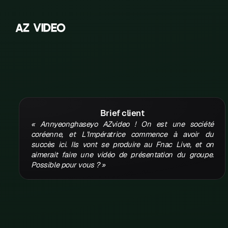
A
Z
V
I
D
E
O
Z
A
B
C
Brief client
D
« Annyeonghaseyo AZvideo ! On est une société
E
coréenne, et L’Impératrice commence à avoir du
succès ici. Ils vont se produire au Fnac Live, et on
F
aimerait faire une vidéo de présentation du groupe.
Possible pour vous ? »
G
H
K
L