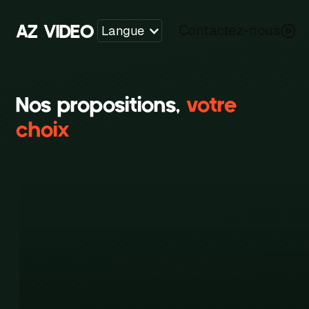
Y
A
V
I
D
E
O
Z
Contactez-nous
Langue
Nos propositions,
votre
choix