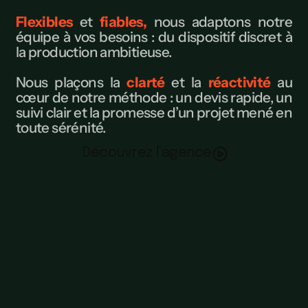
Flexibles
et
fiables,
nous adaptons notre
équipe à vos besoins : du dispositif discret à
la production ambitieuse.
Nous plaçons la
clarté
et la
réactivité
au
cœur de notre méthode : un devis rapide, un
suivi clair et la promesse d’un projet mené en
toute sérénité.
D
é
c
o
u
v
r
e
z
l
’
a
g
e
n
c
e