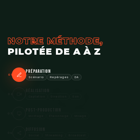
NOTRE MÉTHODE,
PILOTÉE DE A À Z
Préparation
01
Scénario
Repérages
DA
Réalisation
02
Captation
Direction
Son
Post-production
03
Montage
Étalonnage
Mixage
Diffusion
04
Social
Streaming
Broadcast