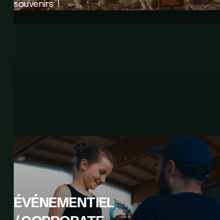
souvenirs !
W
X
Y
Z
ÉVÉNEMENTIEL