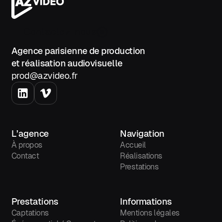
options d'ajustement (par exemple
: passer de 4 à 2 caméras) et les
compromis éventuels.
Contactez-nous
AZ Vidéo
Agence parisienne de production
et réalisation audiovisuelle
prod@azvideo.fr
L’agence
Navigation
À propos
Accueil
Contact
Réalisations
Prestations
Prestations
Informations
Captations
Mentions légales