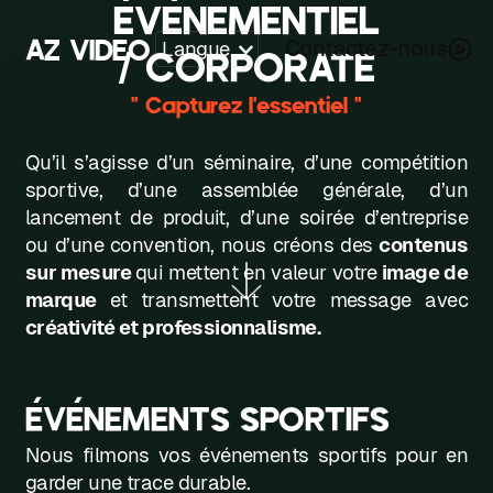
ÉVÉNEMENTIEL
A
Z
V
I
D
E
O
Contactez-nous
Langue
/ CORPORATE
Z
" Capturez l'essentiel "
A
Qu’il s’agisse d’un séminaire, d’une compétition
B
sportive, d’une assemblée générale, d’un
lancement de produit, d’une soirée d’entreprise
C
ou d’une convention, nous créons des
contenus
D
sur mesure
qui mettent en valeur votre
image de
marque
et transmettent votre message avec
E
créativité et professionnalisme.
F
G
ÉVÉNEMENTS SPORTIFS
H
Nous filmons vos événements sportifs pour en
garder une trace durable.
K