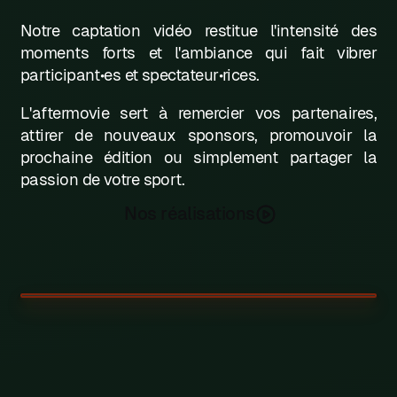
L
Notre captation vidéo restitue l'intensité des
moments forts et l'ambiance qui fait vibrer
M
participant•es et spectateur•rices.
N
L'aftermovie sert à remercier vos partenaires,
attirer de nouveaux sponsors, promouvoir la
0
prochaine édition ou simplement partager la
P
passion de votre sport.
Q
Nos réalisations
R
S
T
U
V