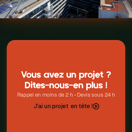
Vous avez un projet ?
Dites-nous-en plus !
Rappel en moins de 2 h • Devis sous 24 h
J
a
u
n
p
r
o
e
t
e
n
t
ê
t
e
'
i
j
!