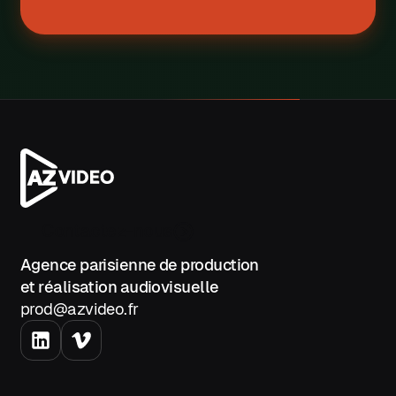
C
o
n
t
a
c
t
e
z
-
n
o
u
s
Agence parisienne de production
et réalisation audiovisuelle
prod@azvideo.fr