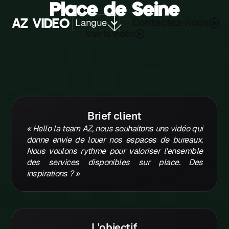
Place de Seine
A
Z
V
I
D
E
O
C
o
n
a
e
n
o
u
c
z
s
-
t
t
Langue
V
d
o
a
v
é
o
r
i
l
i
Z
A
B
C
Brief client
D
« Hello la team AZ, nous souhaitons une vidéo qui
donne envie de louer nos espaces de bureaux.
E
Nous voulons rythme pour valoriser l'ensemble
des services disponibles sur place. Des
F
inspirations ? »
G
H
K
L'objectif