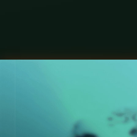
M
N
0
P
Q
R
S
T
U
V
W
X
Y