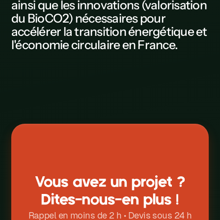
ainsi que les innovations (valorisation
du BioCO2) nécessaires pour
L
accélérer la transition énergétique et
M
l'économie circulaire en
France
.
N
0
P
Q
R
S
T
Vous avez un projet ?
U
Dites-nous-en plus !
V
Rappel en moins de 2 h • Devis sous 24 h