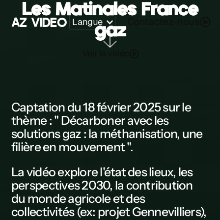
Les Matinales France
A
Z
V
I
D
E
O
Contactez-nous
Langue
gaz
Z
Voir la vidéo
A
B
C
Captation
du 18 février 2025 sur le
thème : " Décarboner avec les
D
solutions gaz : la méthanisation, une
E
filière en mouvement ".
F
La
vidéo
explore l'état des lieux, les
G
perspectives 2030, la contribution
du monde agricole et des
H
collectivités (ex: projet Gennevilliers),
K