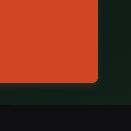
C
o
n
t
a
c
t
e
z
-
n
o
u
s