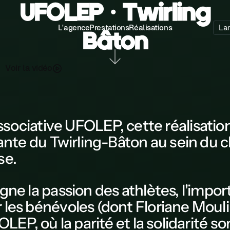
UFOLEP • Twirling
L'agence
Prestations
Réalisations
La
Bâton
V
o
a
d
o
v
é
r
l
i
i
associative UFOLEP
, cette
réalisatio
eante du Twirling-Bâton au sein du
c
se.
gne la passion des athlètes, l'impo
les bénévoles (dont Floriane Moulin
OLEP
, où la parité et la solidarité 