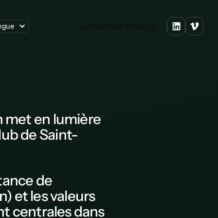
C
o
n
a
c
e
z
n
o
u
s
t
t
-
ngue
n
met en lumière
lub de Saint-
rtance de
) et les valeurs
sont centrales dans