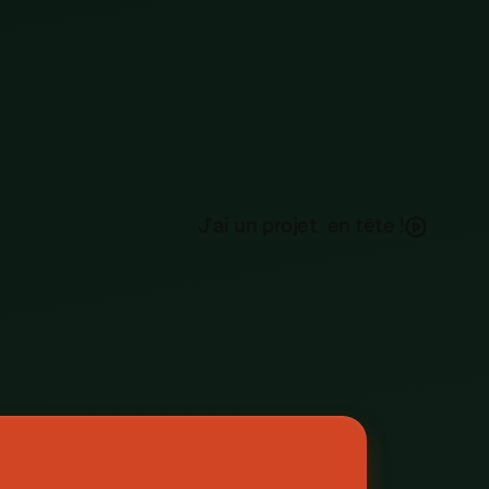
J
a
u
n
p
o
e
e
n
ê
e
'
i
r
j
t
t
t
!