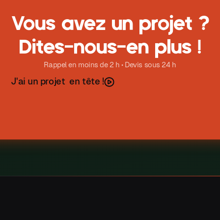
Vous avez un projet ?
Dites-nous-en plus !
Rappel en moins de 2 h • Devis sous 24 h
J
a
u
n
p
o
e
t
e
n
t
ê
t
e
'
i
r
j
!