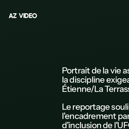
A
Z
V
I
D
E
O
Z
A
B
C
D
Portrait
de la
vie 
E
la discipline exig
F
Étienne
/La Terras
G
Le
reportage
souli
H
l'encadrement par 
K
d'inclusion de l'
UF
L