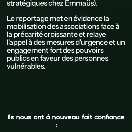
stratégiques
chez
Emmaüs
).
L
Le
reportage
met en évidence la
M
mobilisation des associations
face à
la précarité croissante et relaye
N
l'appel à des mesures d'urgence et un
0
engagement fort des pouvoirs
publics en faveur des personnes
P
vulnérables.
Q
R
S
T
U
Ils nous ont à nouveau fait confiance
Fédération des acteurs de la
:
V
solidarité