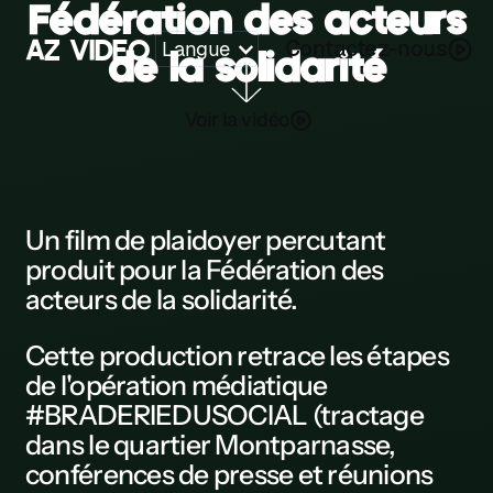
Fédération des acteurs
A
Z
V
I
D
E
O
Contactez-nous
Langue
de la solidarité
Z
Voir la vidéo
A
B
C
Un
film de plaidoyer
percutant
produit pour la
Fédération des
D
acteurs de la solidarité
.
E
Cette
production
retrace les étapes
F
de l'
opération médiatique
G
#BRADERIEDUSOCIAL (tractage
dans le quartier Montparnasse,
H
conférences de presse et réunions
K