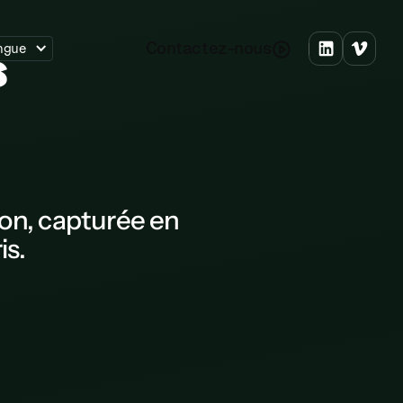
C
o
n
a
c
e
z
n
o
u
s
t
t
-
ngue
s
on, capturée en
is
.