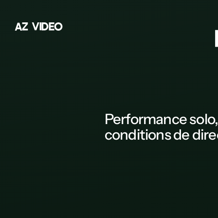
A
Z
V
I
D
E
O
Z
A
B
C
D
Performance solo
E
conditions de
dire
F
G
H
K
L
Concours International de Paris