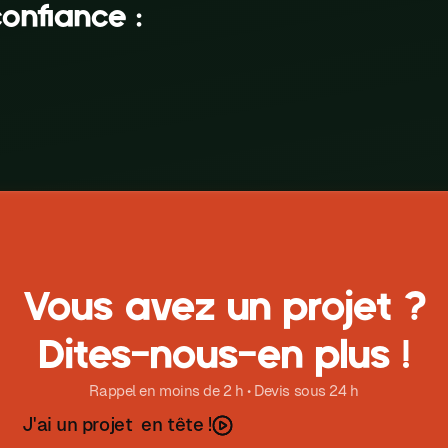
it confiance :
Vous avez un projet ?
Dites-nous-en plus !
Rappel en moins de 2 h • Devis sous 24 h
J
a
u
n
p
o
e
e
n
ê
e
'
i
r
j
t
t
t
!