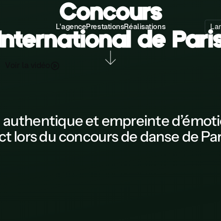
Concours
L'agence
Prestations
Réalisations
La
International de Pari
V
o
a
d
o
v
é
r
l
i
i
,
authentique et empreinte d’émoti
ct
lors du
concours de danse de Par