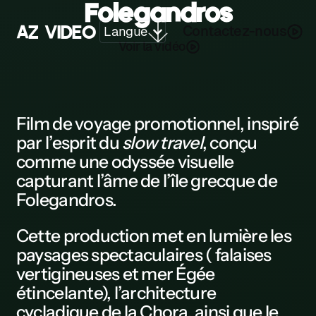
Folegandros
A
Z
V
I
D
E
O
Contactez-nous
Langue
Voir la vidéo
Z
A
B
Film de voyage promotionnel
, inspiré
par l’esprit du
slow travel
, conçu
C
comme une
odyssée visuelle
D
capturant l’âme de l’île grecque de
Folegandros
.
E
F
Cette
production
met en lumière les
paysages spectaculaires ( falaises
G
vertigineuses et mer Égée
H
étincelante), l’architecture
cycladique de la Chora, ainsi que le
K