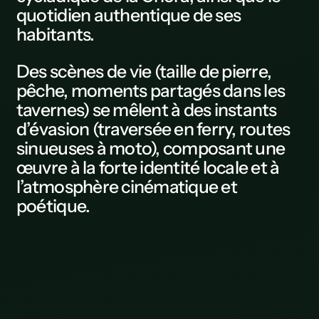
quotidien authentique de ses
L
habitants.
M
Des scènes de vie (taille de pierre,
N
pêche, moments partagés dans les
tavernes) se mêlent à des instants
0
d’évasion (traversée en ferry, routes
P
sinueuses à moto), composant une
œuvre à la forte identité locale et à
Q
l’atmosphère cinématique et
R
poétique.
S
T
U
V