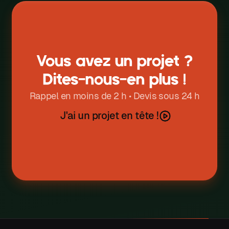
W
X
Y
Vous avez un projet ?
Z
Dites-nous-en plus !
Rappel en moins de 2 h • Devis sous 24 h
J'ai un projet en tête !